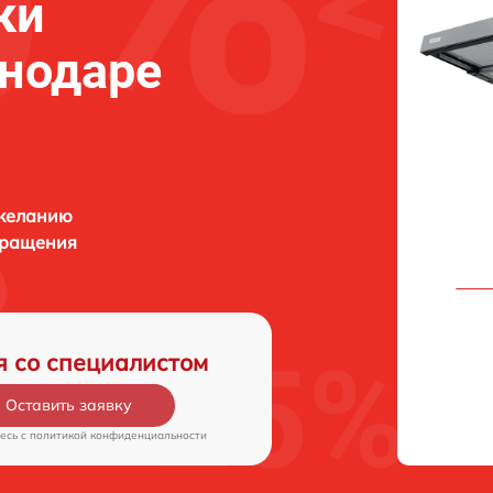
ки
нодаре
 желанию
бращения
я со специалистом
Оставить заявку
есь c
политикой конфиденциальности