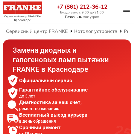
+7 (861) 212-36-12
Ежедневно с 9:00 до 21:00
Сервисный центр FRANKE
в
Позвонить
мне утром
Краснодаре
Сервисный центр FRANKE
Каталог устройств
Рем
Замена диодных и
галогеновых ламп вытяжки
FRANKE в Краснодаре
Официальный сервис
Гарантийное обслуживание
до 3 лет
Диагностика за наш счет,
ремонт по желанию
Бесплатный выезд курьера
в день обращения
Срочный ремонт
от 35 минут