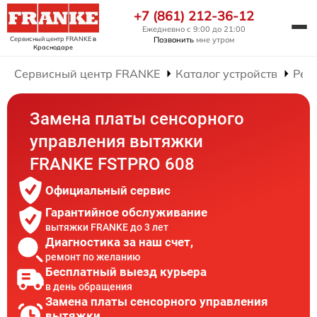
+7 (861) 212-36-12
Ежедневно с 9:00 до 21:00
Сервисный центр FRANKE
в
Позвонить
мне утром
Краснодаре
Сервисный центр FRANKE
Каталог устройств
Рем
Замена платы сенсорного
управления вытяжки
FRANKE FSTPRO 608
Официальный сервис
Гарантийное обслуживание
вытяжки FRANKE до 3 лет
Диагностика за наш счет,
ремонт по желанию
Бесплатный выезд курьера
в день обращения
Замена платы сенсорного управления
вытяжки