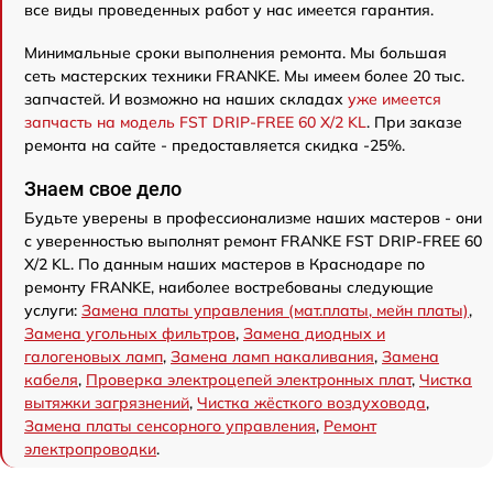
все виды проведенных работ у нас имеется гарантия.
Минимальные сроки выполнения ремонта. Мы большая
сеть мастерских техники FRANKE. Мы имеем более 20 тыс.
запчастей. И возможно на наших складах
уже имеется
запчасть на модель FST DRIP-FREE 60 X/2 KL
. При заказе
ремонта на сайте - предоставляется скидка -25%.
Знаем свое дело
Будьте уверены в профессионализме наших мастеров - они
с уверенностью выполнят ремонт FRANKE FST DRIP-FREE 60
X/2 KL. По данным наших мастеров в Краснодаре по
ремонту FRANKE, наиболее востребованы следующие
услуги:
Замена платы управления (мат.платы, мейн платы)
,
Замена угольных фильтров
,
Замена диодных и
галогеновых ламп
,
Замена ламп накаливания
,
Замена
кабеля
,
Проверка электроцепей электронных плат
,
Чистка
вытяжки загрязнений
,
Чистка жёсткого воздуховода
,
Замена платы сенсорного управления
,
Ремонт
электропроводки
.