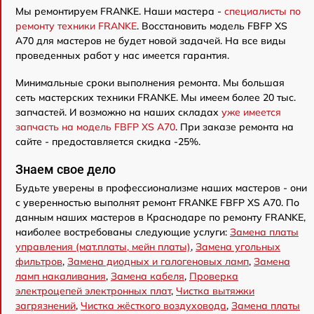
Мы ремонтируем FRANKE. Наши мастера -
специалисты по
ремонту техники FRANKE
. Восстановить модель FBFP XS
A70 для мастеров не будет новой задачей. На все виды
проведенных работ у нас имеется гарантия.
Минимальные сроки выполнения ремонта. Мы большая
сеть мастерских техники FRANKE. Мы имеем более 20 тыс.
запчастей. И возможно на наших складах
уже имеется
запчасть на модель FBFP XS A70
. При заказе ремонта на
сайте - предоставляется скидка -25%.
Знаем свое дело
Будьте уверены в профессионализме наших мастеров - они
с уверенностью выполнят ремонт FRANKE FBFP XS A70. По
данным наших мастеров в Краснодаре по ремонту FRANKE,
наиболее востребованы следующие услуги:
Замена платы
управления (мат.платы, мейн платы)
,
Замена угольных
фильтров
,
Замена диодных и галогеновых ламп
,
Замена
ламп накаливания
,
Замена кабеля
,
Проверка
электроцепей электронных плат
,
Чистка вытяжки
загрязнений
,
Чистка жёсткого воздуховода
,
Замена платы