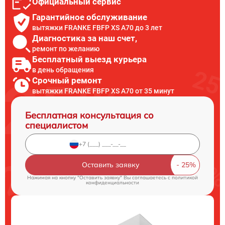
Официальный сервис
Гарантийное обслуживание
вытяжки FRANKE FBFP XS A70 до 3 лет
Диагностика за наш счет,
ремонт по желанию
Бесплатный выезд курьера
в день обращения
Срочный ремонт
вытяжки FRANKE FBFP XS A70 от 35 минут
Бесплатная консультация со
специалистом
Оставить заявку
Нажимая на кнопку "Оставить заявку" Вы соглашаетесь c
политикой
конфиденциальности