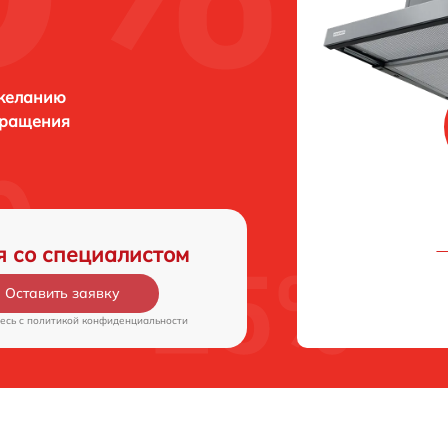
 желанию
бращения
я со специалистом
Оставить заявку
есь c
политикой конфиденциальности