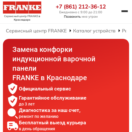
+7 (861) 212-36-12
Ежедневно с 9:00 до 21:00
Сервисный центр FRANKE
в
Позвонить
мне утром
Краснодаре
Сервисный центр FRANKE
Каталог устройств
Рем
Замена конфорки
индукционной варочной
панели
FRANKE в Краснодаре
Официальный сервис
Гарантийное обслуживание
до 3 лет
Диагностика за наш счет,
ремонт по желанию
Бесплатный выезд курьера
в день обращения