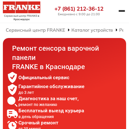
+7 (861) 212-36-12
Ежедневно с 9:00 до 21:00
Сервисный центр FRANKE
в
Краснодаре
Сервисный центр FRANKE
Каталог устройств
Рем
Ремонт сенсора варочной
панели
FRANKE в Краснодаре
Официальный сервис
Гарантийное обслуживание
до 3 лет
Диагностика за наш счет,
ремонт по желанию
Бесплатный выезд курьера
в день обращения
Срочный ремонт
от 35 минут