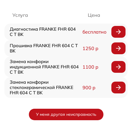
Услуга
Цена
Диагностика FRANKE FHR 604
бесплатно
C T BK
Прошивка FRANKE FHR 604 C T
1250 р
BK
Замена конфорки
индукционной FRANKE FHR 604
1100 р
C T BK
Замена конфорки
стеклокерамической FRANKE
900 р
FHR 604 C T BK
У меня другая неисправность