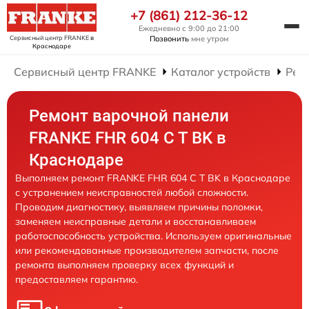
+7 (861) 212-36-12
Ежедневно с 9:00 до 21:00
Сервисный центр FRANKE
в
Позвонить
мне утром
Краснодаре
Сервисный центр FRANKE
Каталог устройств
Рем
Ремонт варочной панели
FRANKE FHR 604 C T BK в
Краснодаре
Выполняем ремонт FRANKE FHR 604 C T BK в Краснодаре
с устранением неисправностей любой сложности.
Проводим диагностику, выявляем причины поломки,
заменяем неисправные детали и восстанавливаем
работоспособность устройства. Используем оригинальные
или рекомендованные производителем запчасти, после
ремонта выполняем проверку всех функций и
предоставляем гарантию.