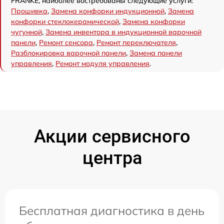
FRANKE, наиболее востребованы следующие услуги:
Прошивка
,
Замена конфорки индукционной
,
Замена
конфорки стеклокерамической
,
Замена конфорки
чугунной
,
Замена инвентора в индукционной варочной
панели
,
Ремонт сенсора
,
Ремонт переключателя
,
Разблокировка варочной панели
,
Замена панели
управления
,
Ремонт модуля управления
.
Акции сервисного
центра
Бесплатная диагностика в день