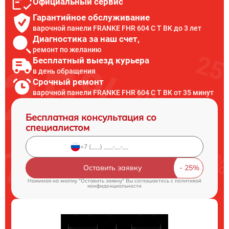
Официальный сервис
Гарантийное обслуживание
варочной панели FRANKE FHR 604 C T BK до 3 лет
Диагностика за наш счет,
ремонт по желанию
Бесплатный выезд курьера
в день обращения
Срочный ремонт
варочной панели FRANKE FHR 604 C T BK от 35 минут
Бесплатная консультация со
специалистом
Оставить заявку
Нажимая на кнопку "Оставить заявку" Вы соглашаетесь c
политикой
конфиденциальности