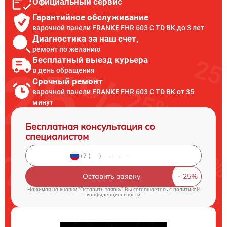
Официальный сервис
Гарантийное обслуживание
варочной панели FRANKE FHR 603 C TD BK до 3 лет
Диагностика за наш счет,
ремонт по желанию
Бесплатный выезд курьера
в день обращения
Срочный ремонт
варочной панели FRANKE FHR 603 C TD BK от 35
минут
Бесплатная консультация со
специалистом
Оставить заявку
Нажимая на кнопку "Оставить заявку" Вы соглашаетесь c
политикой
конфиденциальности