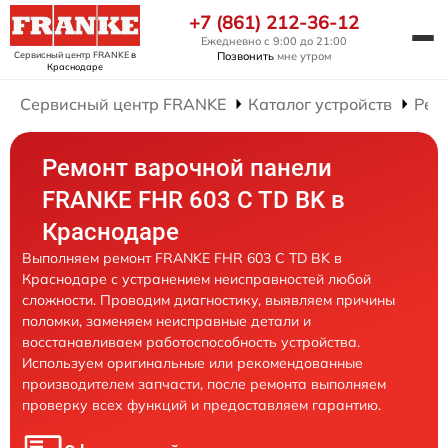
+7 (861) 212-36-12
Ежедневно с 9:00 до 21:00
Сервисный центр FRANKE
в
Позвонить
мне утром
Краснодаре
Сервисный центр FRANKE
Каталог устройств
Рем
Ремонт варочной панели
FRANKE FHR 603 C TD BK в
Краснодаре
Выполняем ремонт FRANKE FHR 603 C TD BK в
Краснодаре с устранением неисправностей любой
сложности. Проводим диагностику, выявляем причины
поломки, заменяем неисправные детали и
восстанавливаем работоспособность устройства.
Используем оригинальные или рекомендованные
производителем запчасти, после ремонта выполняем
проверку всех функций и предоставляем гарантию.