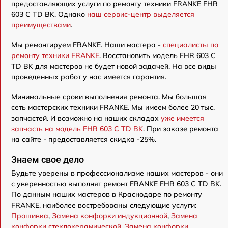
предоставляющих услуги по ремонту техники FRANKE FHR
603 C TD BK. Однако
наш сервис-центр выделяется
преимуществами
.
Мы ремонтируем FRANKE. Наши мастера -
специалисты по
ремонту техники FRANKE
. Восстановить модель FHR 603 C
TD BK для мастеров не будет новой задачей. На все виды
проведенных работ у нас имеется гарантия.
Минимальные сроки выполнения ремонта. Мы большая
сеть мастерских техники FRANKE. Мы имеем более 20 тыс.
запчастей. И возможно на наших складах
уже имеется
запчасть на модель FHR 603 C TD BK
. При заказе ремонта
на сайте - предоставляется скидка -25%.
Знаем свое дело
Будьте уверены в профессионализме наших мастеров - они
с уверенностью выполнят ремонт FRANKE FHR 603 C TD BK.
По данным наших мастеров в Краснодаре по ремонту
FRANKE, наиболее востребованы следующие услуги:
Прошивка
,
Замена конфорки индукционной
,
Замена
конфорки стеклокерамической
,
Замена конфорки