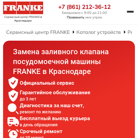
+7 (861) 212-36-12
Ежедневно с 9:00 до 21:00
Сервисный центр FRANKE
в
Позвонить
мне утром
Краснодаре
Сервисный центр FRANKE
Каталог устройств
Рем
Замена заливного клапана
посудомоечной машины
FRANKE в Краснодаре
Официальный сервис
Гарантийное обслуживание
до 3 лет
Диагностика за наш счет,
ремонт по желанию
Бесплатный выезд курьера
в день обращения
Срочный ремонт
от 35 минут