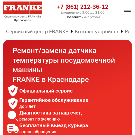
+7 (861) 212-36-12
Ежедневно с 9:00 до 21:00
Сервисный центр FRANKE
в
Позвонить
мне утром
Краснодаре
Сервисный центр FRANKE
Каталог устройств
Рем
Ремонт/замена датчика
температуры посудомоечной
машины
FRANKE в Краснодаре
Официальный сервис
Гарантийное обслуживание
до 3 лет
Диагностика за наш счет,
ремонт по желанию
Бесплатный выезд курьера
в день обращения