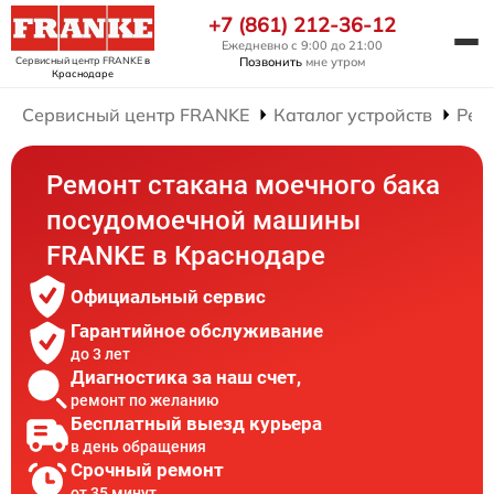
+7 (861) 212-36-12
Ежедневно с 9:00 до 21:00
Сервисный центр FRANKE
в
Позвонить
мне утром
Краснодаре
Сервисный центр FRANKE
Каталог устройств
Рем
Ремонт стакана моечного бака
посудомоечной машины
FRANKE в Краснодаре
Официальный сервис
Гарантийное обслуживание
до 3 лет
Диагностика за наш счет,
ремонт по желанию
Бесплатный выезд курьера
в день обращения
Срочный ремонт
от 35 минут