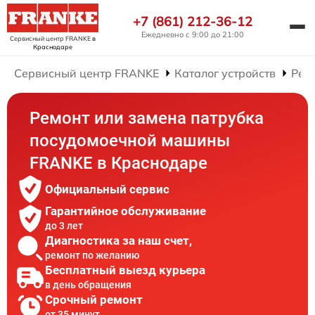
+7 (861) 212-36-12
Ежедневно с 9:00 до 21:00
Сервисный центр FRANKE
в
Краснодаре
Сервисный центр FRANKE
Каталог устройств
Рем
Ремонт или замена патрубка
посудомоечной машины
FRANKE в Краснодаре
Официальный сервис
Гарантийное обслуживание
до 3 лет
Диагностика за наш счет,
ремонт по желанию
Бесплатный выезд курьера
в день обращения
Срочный ремонт
от 35 минут