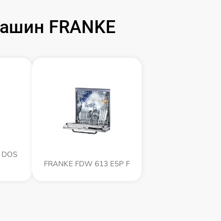
машин FRANKE
 DOS
FRANKE FDW 613 E5P F