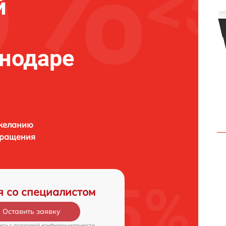
й
нодаре
 желанию
бращения
я со специалистом
Оставить заявку
есь c
политикой конфиденциальности