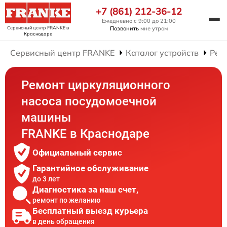
+7 (861) 212-36-12
Ежедневно с 9:00 до 21:00
Сервисный центр FRANKE
в
Позвонить
мне утром
Краснодаре
Сервисный центр FRANKE
Каталог устройств
Рем
Ремонт циркуляционного
насоса посудомоечной
машины
FRANKE в Краснодаре
Официальный сервис
Гарантийное обслуживание
до 3 лет
Диагностика за наш счет,
ремонт по желанию
Бесплатный выезд курьера
в день обращения