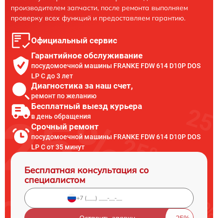
производителем запчасти, после ремонта выполняем
проверку всех функций и предоставляем гарантию.
Официальный сервис
Гарантийное обслуживание
посудомоечной машины FRANKE FDW 614 D10P DOS
LP C до 3 лет
Диагностика за наш счет,
ремонт по желанию
Бесплатный выезд курьера
в день обращения
Срочный ремонт
посудомоечной машины FRANKE FDW 614 D10P DOS
LP C от 35 минут
Бесплатная консультация со
специалистом
Оставить заявку