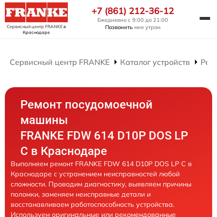
+7 (861) 212-36-12
Ежедневно с 9:00 до 21:00
Сервисный центр FRANKE
в
Позвонить
мне утром
Краснодаре
Сервисный центр FRANKE
Каталог устройств
Рем
Ремонт посудомоечной
машины
FRANKE FDW 614 D10P DOS LP
C в Краснодаре
Выполняем ремонт FRANKE FDW 614 D10P DOS LP C в
Краснодаре с устранением неисправностей любой
сложности. Проводим диагностику, выявляем причины
поломки, заменяем неисправные детали и
восстанавливаем работоспособность устройства.
Используем оригинальные или рекомендованные