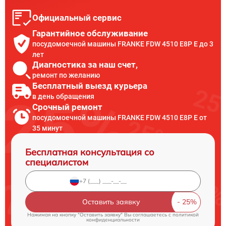
Официальный сервис
Гарантийное обслуживание
посудомоечной машины FRANKE FDW 4510 E8P E до 3
лет
Диагностика за наш счет,
ремонт по желанию
Бесплатный выезд курьера
в день обращения
Срочный ремонт
посудомоечной машины FRANKE FDW 4510 E8P E от
35 минут
Бесплатная консультация со
специалистом
Оставить заявку
Нажимая на кнопку "Оставить заявку" Вы соглашаетесь c
политикой
конфиденциальности