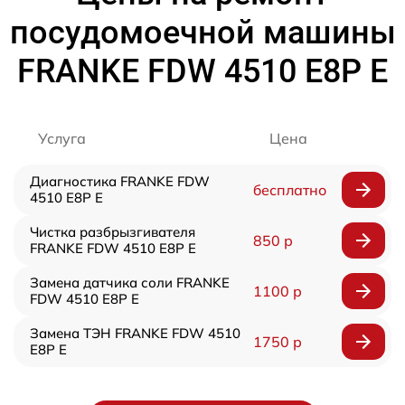
посудомоечной машины
FRANKE FDW 4510 E8P E
Услуга
Цена
Диагностика FRANKE FDW
бесплатно
4510 E8P E
Чистка разбрызгивателя
850 р
FRANKE FDW 4510 E8P E
Замена датчика соли FRANKE
1100 р
FDW 4510 E8P E
Замена ТЭН FRANKE FDW 4510
1750 р
E8P E