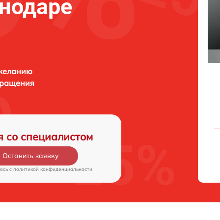
нодаре
 желанию
бращения
я со специалистом
Оставить заявку
есь c
политикой конфиденциальности