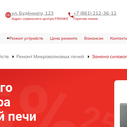
ул. Будённого, 123
+7 (861) 212-36-12
Адрес сервисного центра FRANKE
Горячая линия
Ремонт устройств
Цена ремонта
Вакансии
Контакт
йств
Ремонт Микроволновых печей
Замена силово
го
ра
й печи