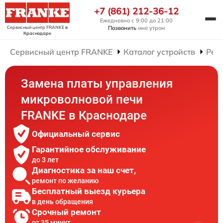
+7 (861) 212-36-12
Ежедневно с 9:00 до 21:00
Сервисный центр FRANKE
в
Позвонить
мне утром
Краснодаре
Сервисный центр FRANKE
Каталог устройств
Рем
Замена платы управления
микроволновой печи
FRANKE в Краснодаре
Официальный сервис
Гарантийное обслуживание
до 3 лет
Диагностика за наш счет,
ремонт по желанию
Бесплатный выезд курьера
в день обращения
Срочный ремонт
от 35 минут