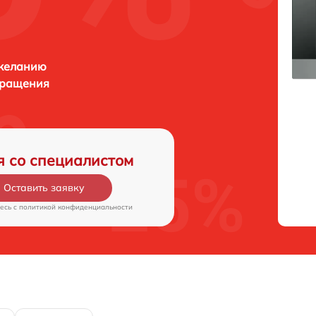
 желанию
бращения
я со специалистом
Оставить заявку
есь c
политикой конфиденциальности