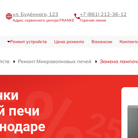
ул. Будённого, 123
+7 (861) 212-36-12
Адрес сервисного центра FRANKE
Горячая линия
Ремонт устройств
Цена ремонта
Вакансии
Контакт
йств
Ремонт Микроволновых печей
Замена лампоч
чки
й печи
нодаре