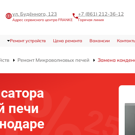
ул. Будённого, 123
+7 (861) 212-36-12
Адрес сервисного центра FRANKE
Горячая линия
Ремонт устройств
Цена ремонта
Вакансии
Контакт
йств
Ремонт Микроволновых печей
Замена конден
сатора
й печи
нодаре