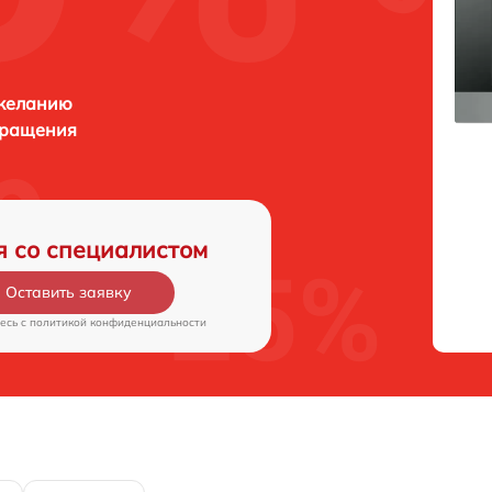
 желанию
бращения
я со специалистом
Оставить заявку
есь c
политикой конфиденциальности