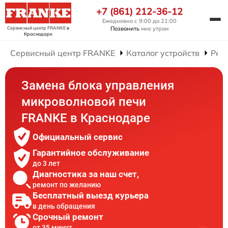
+7 (861) 212-36-12
Ежедневно с 9:00 до 21:00
Сервисный центр FRANKE
в
Позвонить
мне утром
Краснодаре
Сервисный центр FRANKE
Каталог устройств
Рем
Замена блока управления
микроволновой печи
FRANKE в Краснодаре
Официальный сервис
Гарантийное обслуживание
до 3 лет
Диагностика за наш счет,
ремонт по желанию
Бесплатный выезд курьера
в день обращения
Срочный ремонт
от 35 минут