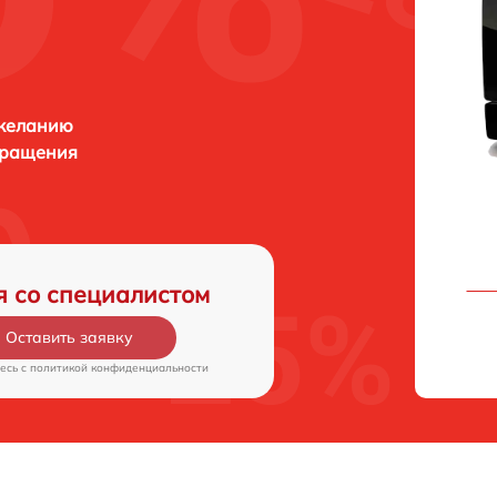
 желанию
бращения
я со специалистом
Оставить заявку
есь c
политикой конфиденциальности