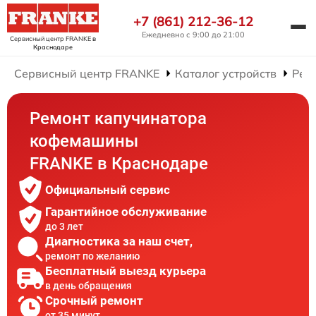
+7 (861) 212-36-12
Ежедневно с 9:00 до 21:00
Сервисный центр FRANKE
в
Краснодаре
Сервисный центр FRANKE
Каталог устройств
Рем
Ремонт капучинатора
кофемашины
FRANKE в Краснодаре
Официальный сервис
Гарантийное обслуживание
до 3 лет
Диагностика за наш счет,
ремонт по желанию
Бесплатный выезд курьера
в день обращения
Срочный ремонт
от 35 минут