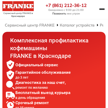
+7 (861) 212-36-12
Ежедневно с 9:00 до 21:00
Сервисный центр FRANKE
в
Позвонить
мне утром
Краснодаре
Сервисный центр FRANKE
Каталог устройств
Рем
Комплексная профилактика
кофемашины
FRANKE в Краснодаре
Официальный сервис
Гарантийное обслуживание
до 3 лет
Диагностика за наш счет,
ремонт по желанию
Бесплатный выезд курьера
в день обращения
Срочный ремонт
от 35 минут