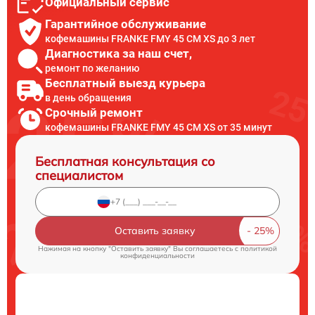
Официальный сервис
Гарантийное обслуживание
кофемашины FRANKE FMY 45 CM XS до 3 лет
Диагностика за наш счет,
ремонт по желанию
Бесплатный выезд курьера
в день обращения
Срочный ремонт
кофемашины FRANKE FMY 45 CM XS от 35 минут
Бесплатная консультация со
специалистом
Оставить заявку
Нажимая на кнопку "Оставить заявку" Вы соглашаетесь c
политикой
конфиденциальности