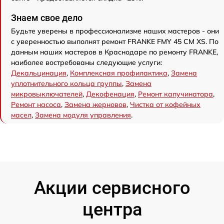
Знаем свое дело
Будьте уверены в профессионализме наших мастеров - они
с уверенностью выполнят ремонт FRANKE FMY 45 CM XS. По
данным наших мастеров в Краснодаре по ремонту FRANKE,
наиболее востребованы следующие услуги:
Декальцинация
,
Комплексная профилактика
,
Замена
уплотнительного кольца группы
,
Замена
микровыключателей
,
Декофенация
,
Ремонт капучинатора
,
Ремонт насоса
,
Замена жерновов
,
Чистка от кофейных
масел
,
Замена модуля управления
.
Акции сервисного
центра