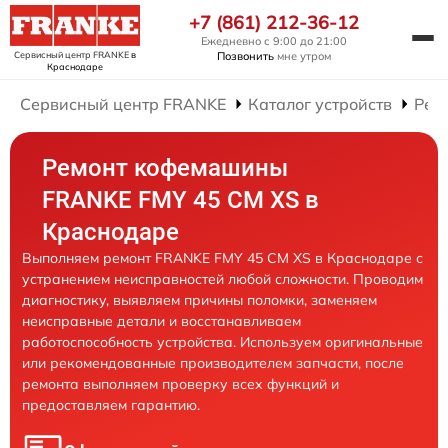
+7 (861) 212-36-12
Ежедневно с 9:00 до 21:00
Сервисный центр FRANKE
в
Позвонить
мне утром
Краснодаре
Сервисный центр FRANKE
Каталог устройств
Рем
Ремонт кофемашины
FRANKE FMY 45 CM XS в
Краснодаре
Выполняем ремонт FRANKE FMY 45 CM XS в Краснодаре с
устранением неисправностей любой сложности. Проводим
диагностику, выявляем причины поломки, заменяем
неисправные детали и восстанавливаем
работоспособность устройства. Используем оригинальные
или рекомендованные производителем запчасти, после
ремонта выполняем проверку всех функций и
предоставляем гарантию.