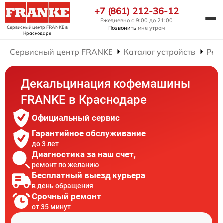
+7 (861) 212-36-12
Ежедневно с 9:00 до 21:00
Сервисный центр FRANKE
в
Позвонить
мне утром
Краснодаре
Сервисный центр FRANKE
Каталог устройств
Рем
Декальцинация кофемашины
FRANKE в Краснодаре
Официальный сервис
Гарантийное обслуживание
до 3 лет
Диагностика за наш счет,
ремонт по желанию
Бесплатный выезд курьера
в день обращения
Срочный ремонт
от 35 минут