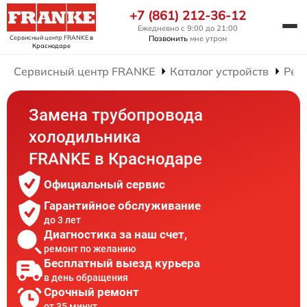
+7 (861) 212-36-12
Ежедневно с 9:00 до 21:00
Сервисный центр FRANKE
в
Позвонить
мне утром
Краснодаре
Сервисный центр FRANKE
Каталог устройств
Рем
Замена трубопровода
холодильника
FRANKE в Краснодаре
Официальный сервис
Гарантийное обслуживание
до 3 лет
Диагностика за наш счет,
ремонт по желанию
Бесплатный выезд курьера
в день обращения
Срочный ремонт
от 35 минут