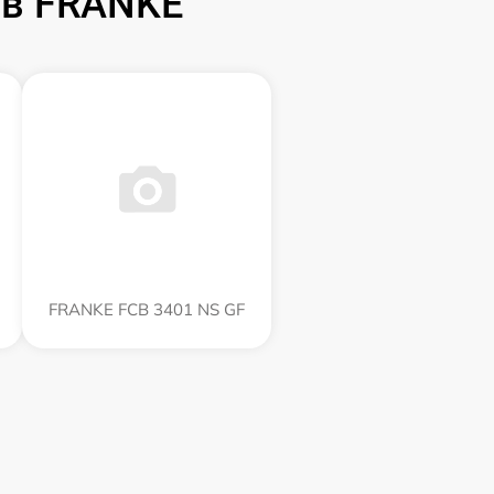
ов FRANKE
FRANKE FCB 3401 NS GF