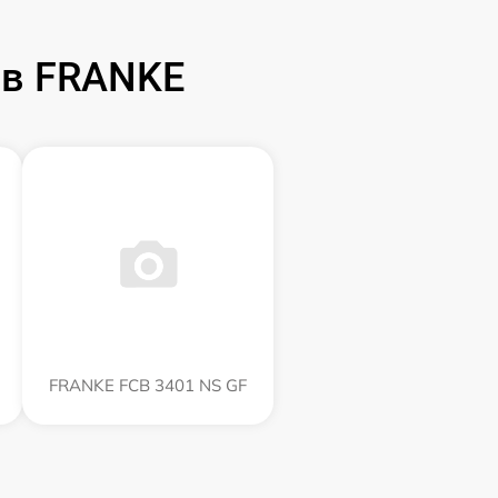
ов FRANKE
FRANKE FCB 3401 NS GF