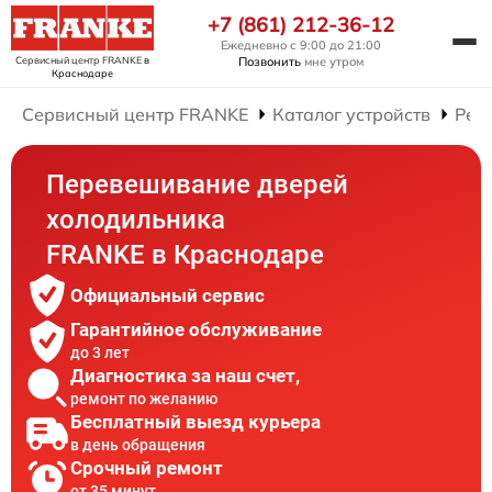
+7 (861) 212-36-12
Ежедневно с 9:00 до 21:00
Сервисный центр FRANKE
в
Позвонить
мне утром
Краснодаре
Сервисный центр FRANKE
Каталог устройств
Рем
Перевешивание дверей
холодильника
FRANKE в Краснодаре
Официальный сервис
Гарантийное обслуживание
до 3 лет
Диагностика за наш счет,
ремонт по желанию
Бесплатный выезд курьера
в день обращения
Срочный ремонт
от 35 минут