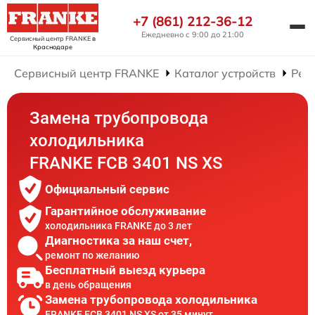
+7 (861) 212-36-12
Ежедневно с 9:00 до 21:00
Сервисный центр FRANKE
в
Краснодаре
Сервисный центр FRANKE
Каталог устройств
Рем
Замена трубопровода
холодильника
FRANKE FCB 3401 NS XS
Официальный сервис
Гарантийное обслуживание
холодильника FRANKE до 3 лет
Диагностика за наш счет,
ремонт по желанию
Бесплатный выезд курьера
в день обращения
Замена трубопровода холодильника
FRANKE FCB 3401 NS XS от 35 минут