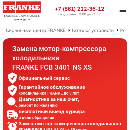
+7 (861) 212-36-12
Ежедневно с 9:00 до 21:00
Сервисный центр FRANKE
в
Краснодаре
Сервисный центр FRANKE
Каталог устройств
Рем
Замена мотор-компрессора
холодильника
FRANKE FCB 3401 NS XS
Официальный сервис
Гарантийное обслуживание
холодильника FRANKE до 3 лет
Диагностика за наш счет,
ремонт по желанию
Бесплатный выезд курьера
в день обращения
Замена мотор-компрессора холодильника
FRANKE FCB 3401 NS XS от 35 минут