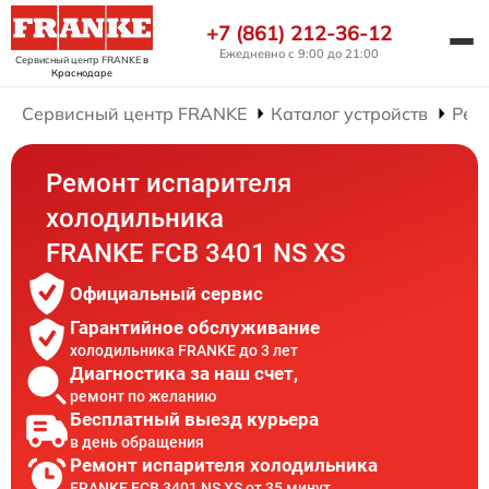
+7 (861) 212-36-12
Ежедневно с 9:00 до 21:00
Сервисный центр FRANKE
в
Краснодаре
Сервисный центр FRANKE
Каталог устройств
Рем
Ремонт испарителя
холодильника
FRANKE FCB 3401 NS XS
Официальный сервис
Гарантийное обслуживание
холодильника FRANKE до 3 лет
Диагностика за наш счет,
ремонт по желанию
Бесплатный выезд курьера
в день обращения
Ремонт испарителя холодильника
FRANKE FCB 3401 NS XS от 35 минут