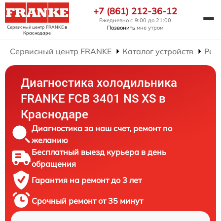
+7 (861) 212-36-12
Ежедневно с 9:00 до 21:00
Сервисный центр FRANKE
в
Позвонить
мне утром
Краснодаре
Сервисный центр FRANKE
Каталог устройств
Рем
Диагностика холодильника
FRANKE FCB 3401 NS XS в
Краснодаре
Диагностика за наш счет, ремонт по
желанию
Бесплатный выезд курьера в день
обращения
Гарантия на ремонт до 3 лет
Срочный ремонт от 35 минут