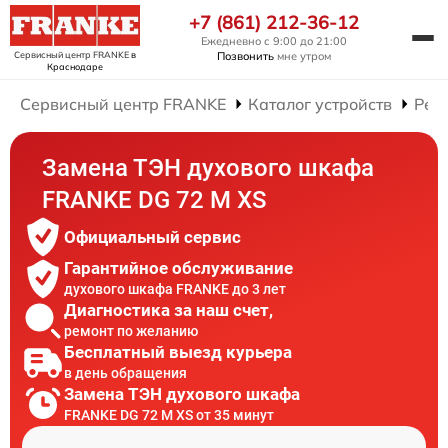
+7 (861) 212-36-12
Ежедневно с 9:00 до 21:00
Сервисный центр FRANKE
в
Позвонить
мне утром
Краснодаре
Сервисный центр FRANKE
Каталог устройств
Рем
Замена ТЭН духового шкафа
FRANKE DG 72 M XS
Официальный сервис
Гарантийное обслуживание
духового шкафа FRANKE до 3 лет
Диагностика за наш счет,
ремонт по желанию
Бесплатный выезд курьера
в день обращения
Замена ТЭН духового шкафа
FRANKE DG 72 M XS от 35 минут