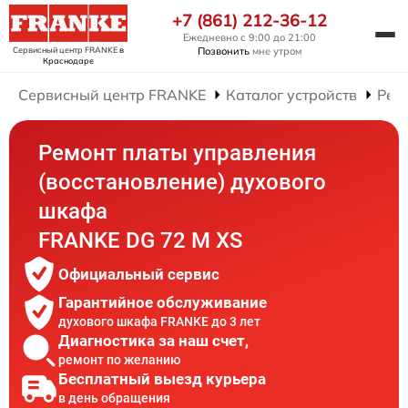
+7 (861) 212-36-12
Ежедневно с 9:00 до 21:00
Сервисный центр FRANKE
в
Позвонить
мне утром
Краснодаре
Сервисный центр FRANKE
Каталог устройств
Рем
Ремонт платы управления
(восстановление) духового
шкафа
FRANKE DG 72 M XS
Официальный сервис
Гарантийное обслуживание
духового шкафа FRANKE до 3 лет
Диагностика за наш счет,
ремонт по желанию
Бесплатный выезд курьера
в день обращения