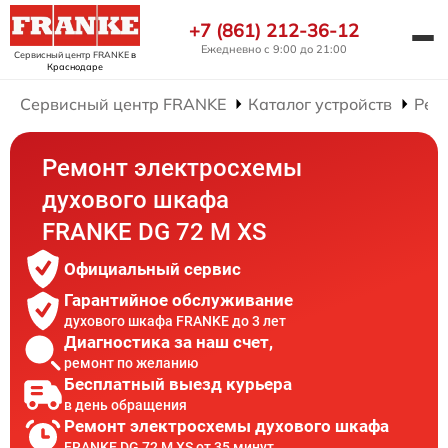
+7 (861) 212-36-12
Ежедневно с 9:00 до 21:00
Сервисный центр FRANKE
в
Краснодаре
Сервисный центр FRANKE
Каталог устройств
Рем
Ремонт электросхемы
духового шкафа
FRANKE DG 72 M XS
Официальный сервис
Гарантийное обслуживание
духового шкафа FRANKE до 3 лет
Диагностика за наш счет,
ремонт по желанию
Бесплатный выезд курьера
в день обращения
Ремонт электросхемы духового шкафа
FRANKE DG 72 M XS от 35 минут